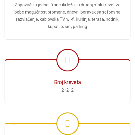
2 spavaće u jednoj francuki ležaj, u drugoj mali krevet za
bebe mogućnost promene, dnevni boravak sa sofom na
razvlačenje, kablovska TV, wi-fi, kuhinja, terasa, hodnik,
kupatilo, sef, parking
Broj kreveta
2+2+2