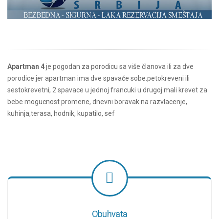
Apartman 4
je pogodan za porodicu sa više članova ili za dve
porodice jer apartman ima dve spavaće sobe.petokreveni ili
sestokrevetni, 2 spavace u jednoj francuki u drugoj mali krevet za
bebe mogucnost promene, dnevni boravak na razvlacenje,
kuhinja,terasa, hodnik, kupatilo, sef
Obuhvata