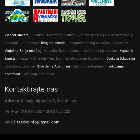
Zlatibor smeštaj
- Zlatibor | Apartmani Zlatibor | Zlatibor smeštaj | Online rezervacija
smeštaja na Zlatiboru •
Beograd smeštaj
- Beograd smeštaj wellness i spa centri •
Vrnjačka Banja smeštaj
- Vrnjačka Banja smeštaj - wellness i spa centar •
Kopaonik
Smeštaj
- Kopaonik Smeštaj - Apartmani, hoteli sobe na Kopaoniku •
Bookong Sokobanja
- Sokobanja booking •
Soko Banja Apartmani
- Soko Banja Apartmani •
Sokobanja
apartmani
- Sokobanja apartmani
Kontaktirajte nas
Adresa:
Karadjordjeva bb/3, Sokobanja
Tel/Fax:
018 833 232 * 064 31 22 222
Email:
tasokoinfo@gmail.com