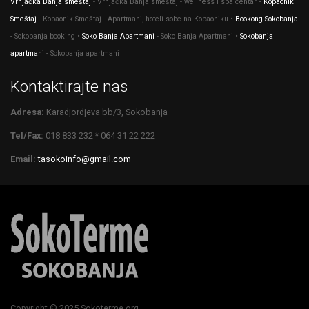
Vrnjačka Banja smeštaj
- Vrnjačka Banja smeštaj - wellness i spa centar •
Kopaonik
Smeštaj
- Kopaonik Smeštaj - Apartmani, hoteli sobe na Kopaoniku •
Bookong Sokobanja
- Sokobanja booking •
Soko Banja Apartmani
- Soko Banja Apartmani •
Sokobanja
apartmani
- Sokobanja apartmani
Kontaktirajte nas
Adresa:
Karadjordjeva bb/3, Sokobanja
Tel/Fax:
018 833 232 * 064 31 22 222
Email:
tasokoinfo@gmail.com
Copyright © 2025 Sokoterme.org