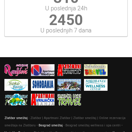
U poslednja 24h
2827
U poslednjih 7 dana
Zlatibor smeštaj
- Zlatibor | Apartmani Zlatibor | Zlatibor smeštaj | Online rezervacija
smeštaja na Zlatiboru •
Beograd smeštaj
- Beograd smeštaj wellness i spa centri •