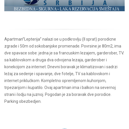
Apartman”Lepterija” nalazi se u podkrovlju (ll sprat) porodicne
zgrade i 50m od sokobanjske promenade. Povrsine je 80m2, ima
dve spavace sobe: jedna je sa francuskim lezajem, garderober, TV.
sa kablovskom a druga dva odvojena lezaja, garderober i
konekcijom za internet. Dnevni boravak je klimatizovan i sadrzi
ležaj za sedenje i spavanje, dve fotelje, TV sa kablovskom i
internet priklučkom. Kompletno opremljenom kuhonjom,
trpezarijom i kupatilo. Ovaj apartman ima i balkon na severnoj
strani i lodju na juznoj. Pogodan je za boravak dve porodice.
Parking obezbedjen.