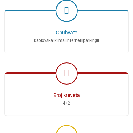
Obuhvata
kablovska||klima||internet||parking||
Broj kreveta
4+2