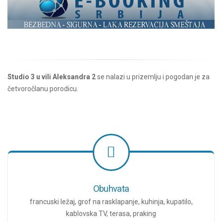
Studio 3 u vili Aleksandra 2
se nalazi u prizemlju i pogodan je za
četvoročlanu porodicu.
Obuhvata
francuski ležaj, grof na rasklapanje, kuhinja, kupatilo,
kablovska TV, terasa, praking