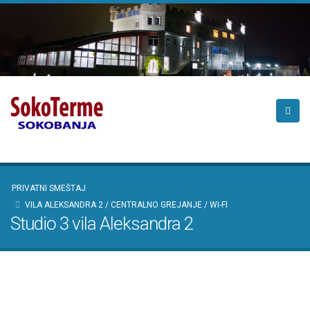
PRIVATNI SMEŠTAJ
VILA ALEKSANDRA 2 / CENTRALNO GREJANJE / WI-FI
Studio 3 vila Aleksandra 2