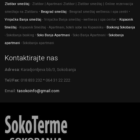
Zlatibor smeštaj
- Zlatibor | Apartmani Zlatibor | Zlatibor smeštaj | Online rezervacija
smeštaja na Zlatiboru •
Beograd smeštaj
- Beograd smeštaj wellness i spa centri •
Vrnjačka Banja smeštaj
- Vrnjačka Banja smeštaj - wellness i spa centar •
Kopaonik
Smeštaj
- Kopaonik Smeštaj - Apartmani, hoteli sobe na Kopaoniku •
Bookong Sokobanja
- Sokobanja booking •
Soko Banja Apartmani
- Soko Banja Apartmani •
Sokobanja
apartmani
- Sokobanja apartmani
Kontaktirajte nas
Adresa:
Karadjordjeva bb/3, Sokobanja
Tel/Fax:
018 833 232 * 064 31 22 222
Email:
tasokoinfo@gmail.com