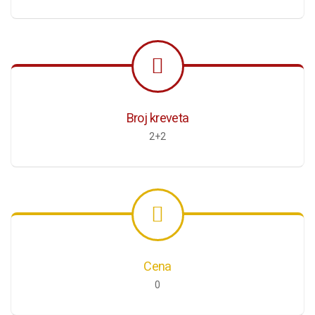
Broj kreveta
2+2
Cena
0