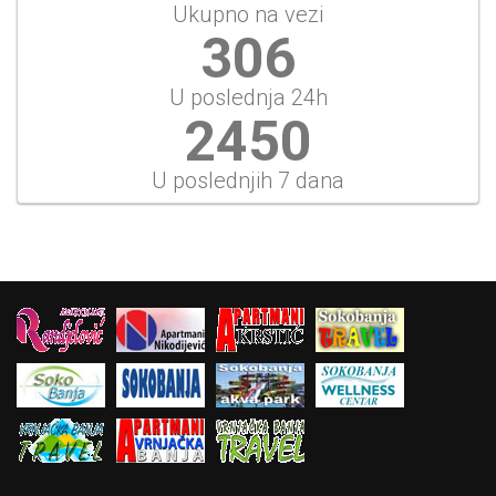
Ukupno na vezi
353
U poslednja 24h
2827
U poslednjih 7 dana