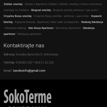
Zlatibor smeštaj
- Zlatibor | Apartmani Zlatibor | Zlatibor smeštaj | Online rezervacija
smeštaja na Zlatiboru •
Beograd smeštaj
- Beograd smeštaj wellness i spa centri •
Vrnjačka Banja smeštaj
- Vrnjačka Banja smeštaj - wellness i spa centar •
Kopaonik
Smeštaj
- Kopaonik Smeštaj - Apartmani, hoteli sobe na Kopaoniku •
Bookong Sokobanja
- Sokobanja booking •
Soko Banja Apartmani
- Soko Banja Apartmani •
Sokobanja
apartmani
- Sokobanja apartmani
Kontaktirajte nas
Adresa:
Karadjordjeva bb/3, Sokobanja
Tel/Fax:
018 833 232 * 064 31 22 222
Email:
tasokoinfo@gmail.com