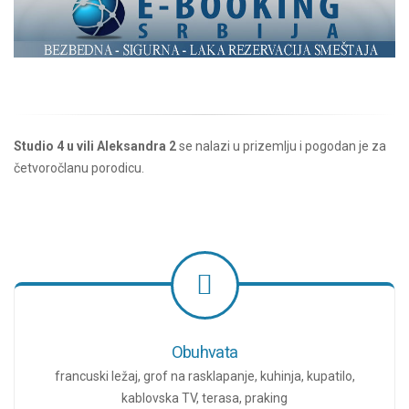
Studio 4 u vili Aleksandra 2
se nalazi u prizemlju i pogodan je za
četvoročlanu porodicu.
Obuhvata
francuski ležaj, grof na rasklapanje, kuhinja, kupatilo,
kablovska TV, terasa, praking