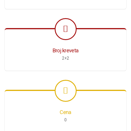
Broj kreveta
2+2
Cena
0