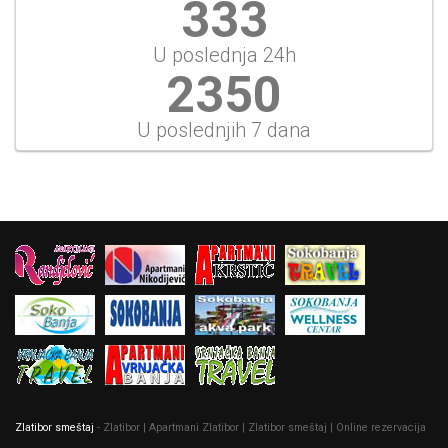
357
U poslednja 24h
2518
U poslednjih 7 dana
Zlatibor smeštaj
- Zlatibor | Apartmani Zlatibor | Zlatibor smeštaj | Online rezervacija