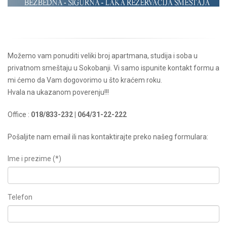
Možemo vam ponuditi veliki broj apartmana, studija i soba u
privatnom smeštaju u Sokobanji. Vi samo ispunite kontakt formu a
mi ćemo da Vam dogovorimo u što kraćem roku.
Hvala na ukazanom poverenju!!!
Office :
018/833-232 | 064/31-22-222
Pošaljite nam email ili nas kontaktirajte preko našeg formulara:
Ime i prezime (*)
Telefon