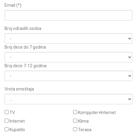
Email (*)
Broj odraslih osoba
Broj dece do 7 godina
Broj dece 7-12 godina
Vrsta smeštaja
TV
Kompjuter+Internet
Internet
Klima
Kupatilo
Terasa