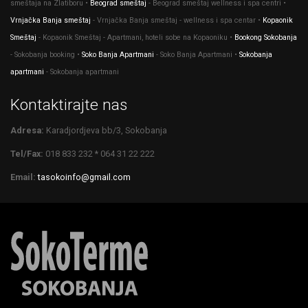
smeštaja na Zlatiboru •
Beograd smeštaj
- Beograd smeštaj wellness i spa centri •
Vrnjačka Banja smeštaj
- Vrnjačka Banja smeštaj - wellness i spa centar •
Kopaonik
Smeštaj
- Kopaonik Smeštaj - Apartmani, hoteli sobe na Kopaoniku •
Bookong Sokobanja
- Sokobanja booking •
Soko Banja Apartmani
- Soko Banja Apartmani •
Sokobanja
apartmani
- Sokobanja apartmani
Kontaktirajte nas
Adresa:
Karadjordjeva bb/3, Sokobanja
Tel/Fax:
018 833 232 * 064 31 22 222
Email:
tasokoinfo@gmail.com