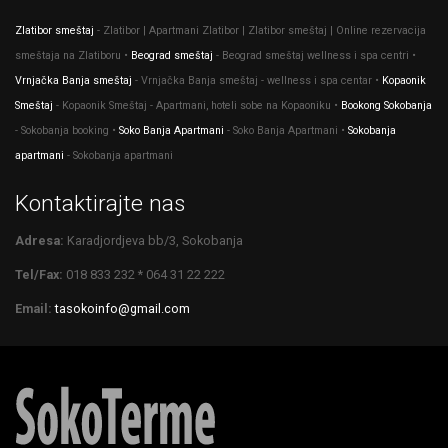
Zlatibor smeštaj
- Zlatibor | Apartmani Zlatibor | Zlatibor smeštaj | Online rezervacija
smeštaja na Zlatiboru •
Beograd smeštaj
- Beograd smeštaj wellness i spa centri •
Vrnjačka Banja smeštaj
- Vrnjačka Banja smeštaj - wellness i spa centar •
Kopaonik
Smeštaj
- Kopaonik Smeštaj - Apartmani, hoteli sobe na Kopaoniku •
Bookong Sokobanja
- Sokobanja booking •
Soko Banja Apartmani
- Soko Banja Apartmani •
Sokobanja
apartmani
- Sokobanja apartmani
Kontaktirajte nas
Adresa:
Karadjordjeva bb/3, Sokobanja
Tel/Fax:
018 833 232 * 064 31 22 222
Email:
tasokoinfo@gmail.com