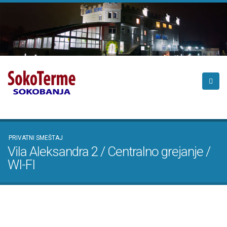
PRIVATNI SMEŠTAJ
Vila Aleksandra 2 / Centralno grejanje /
WI-FI