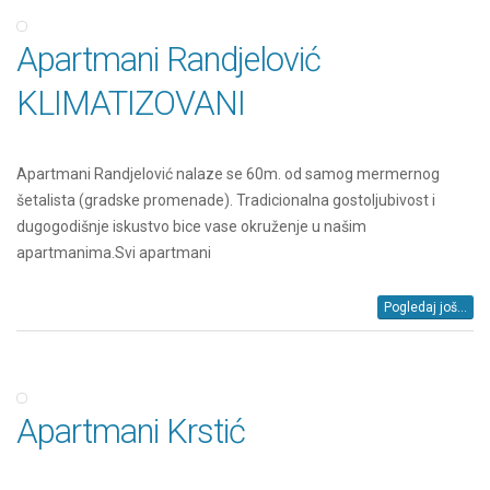
Apartmani Randjelović
KLIMATIZOVANI
Apartmani Randjelović nalaze se 60m. od samog mermernog
šetalista (gradske promenade). Tradicionalna gostoljubivost i
dugogodišnje iskustvo bice vase okruženje u našim
apartmanima.Svi apartmani
Pogledaj još...
Apartmani Krstić