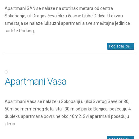
Apartmani SAN se nalaze na stotinak metara od centra
Sokobanje, ul. Dragovićeva blizu česme Ljube Didića. U okviru
smeštaja se nalaze luksuzni apartmani a sve smeštajne jedinice
sadrže:Parking,
Pogledaj još...
Apartmani Vasa
Apartmani Vasa se nalaze u Sokobanji u ulici Svetog Save br 80,
50m od mermernog šetalista i 30 m od parka Banjica, poseduju 4
dupleks apartmana površine oko 40m2. Svi apartmani poseduju
klima