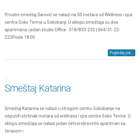
Privatni smeštaj Šarović se nalazi na 50 metara od Wellness i spa
centra Soko Terme u Sokobanji. U sklopu smeštaja su dva
apartmana i jedan studio.Office : 018/833-232 | 064/31-22-
222Posle 18:00
Pogledaj još...
Smeštaj Katarina
Smeštaj Katarina se nalazi u strogom centru Sokobanje na
nepunih stotinak metara od wellness i spa centra Soko Terme. U
sklopu smeštaja se nalazi jedan četvorokrevetni apartman sa
terasom i