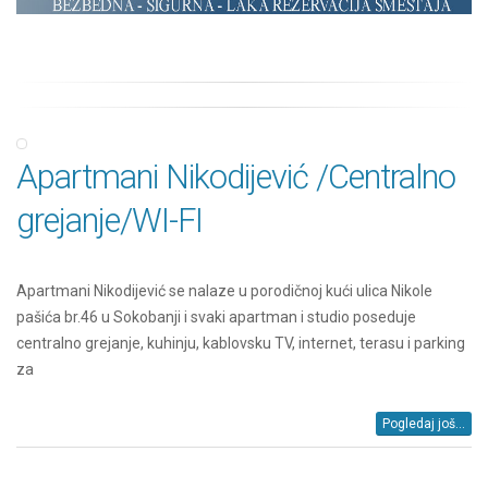
Apartmani Nikodijević /Centralno
grejanje/WI-FI
Apartmani Nikodijević se nalaze u porodičnoj kući ulica Nikole
pašića br.46 u Sokobanji i svaki apartman i studio poseduje
centralno grejanje, kuhinju, kablovsku TV, internet, terasu i parking
za
Pogledaj još...