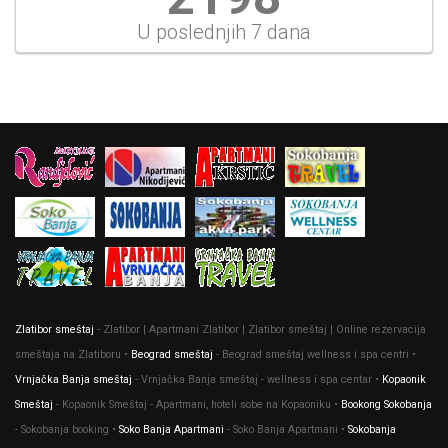
U poslednjih 7 dana
Zlatibor smeštaj
- Zlatibor | Apartmani Zlatibor | Zlatibor smeštaj | Online rezervacija
smeštaja na Zlatiboru •
Beograd smeštaj
- Beograd smeštaj wellness i spa centri •
Vrnjačka Banja smeštaj
- Vrnjačka Banja smeštaj - wellness i spa centar •
Kopaonik
Smeštaj
- Kopaonik Smeštaj - Apartmani, hoteli sobe na Kopaoniku •
Bookong Sokobanja
- Sokobanja booking •
Soko Banja Apartmani
- Soko Banja Apartmani •
Sokobanja