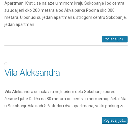
Apartmani Krstić se nalaze u mirnom kraju Sokobanje i od centra
su udaljeni oko 200 metara a od Akva parka Podina oko 300
metara. U ponudi su jedan apartman u strogom centru Sokobanje,
jedan apartman
Pogledaj još...
Vila Aleksandra
Vila Aleksandra se nalazi u nejlepšem delu Sokobanje pored
česme Ljube Didića na 80 metara od centra i mermernog šetališta
u Sokobanji. Vila sadrži 6 studia i dva apartmana, veliki parking za
Pogledaj još...